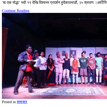
‘बा एक योद्धा’ भदौ १९ देखि विश्वभर प्रदर्शन हुदैकाठमाडौं, २० श्रावण ।आर्टिस्
Continue Reading
Posted in
समाचार