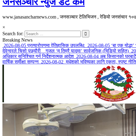
जनसञ्चार न्युज डट कम
www.janasancharnews.com , जनसञ्चार टेलिभिजन , रेडियो जनसंचार 
×
Search for:
Breaking News
2026-08-05
प्रत्यारोपणमा ऐतिहासिक उपलब्धि:
2026-08-05
‘बा एक योद्धा’
देवेन्द्रले चिसो पछ्यौरी गजल ‘म तिम्रै यादमा’ सार्वजनिक (भिडियो सहित)
20
अधिकार सुनिश्चित गर्न निर्देशनात्मक आदेश
2026-08-04
अब किसानको घरबाटै ब
वार्षिक समीक्षा सम्पन्न
2026-08-02
मधेशको भविष्यका लागि एकता, स्पष्ट नीति