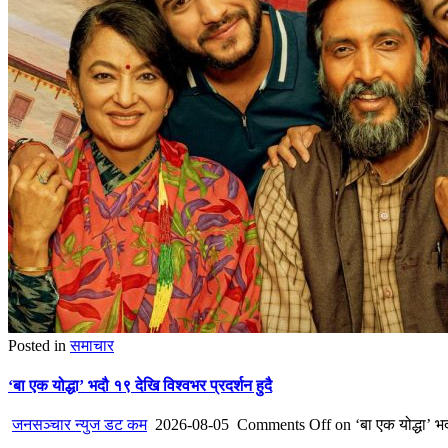
Posted in
समाचार
‘बा एक योद्धा’ भदौ १९ देखि विश्वभर प्रदर्शन हुदै
जनसञ्चार न्युज डट कम
2026-08-05
Comments Off
on ‘बा एक योद्धा’ भद