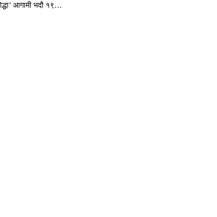
क योद्धा’ आगामी भदौ १९…