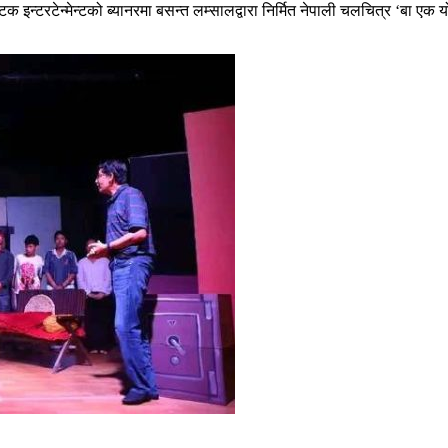
टिक इन्टरटेन्मेन्टको ब्यानरमा बसन्त लम्सालद्वारा निर्मित नेपाली चलचित्र ‘बा ए